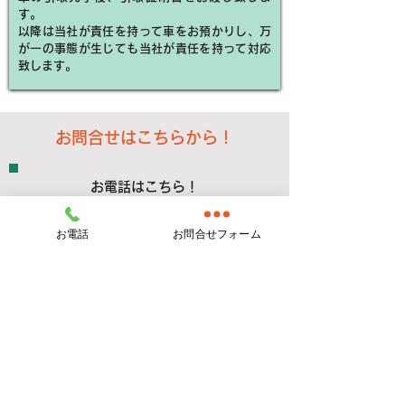
す。
以降は当社が責任を持って車をお預かりし、万
が一の事態が生じても当社が責任を持って対応
致します。
​お問合せはこちらから！
​お電話はこちら！
​TEL：024-953-3685
お電話
お問合せフォーム
受付時間​：月曜日〜土曜
日 08:30～17:00
休業日：第2土曜日、日曜日、祝日
​メールでのお問合せはこちら！